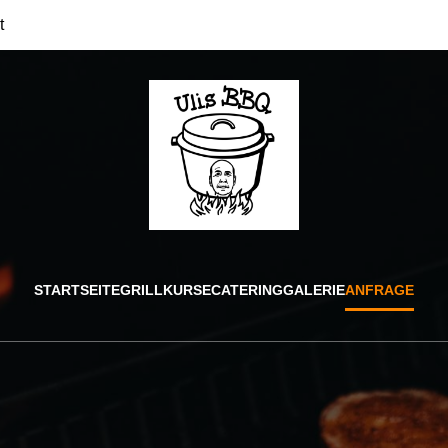
t
STARTSEITE
GRILLKURSE
CATERING
GALERIE
ANFRAGE